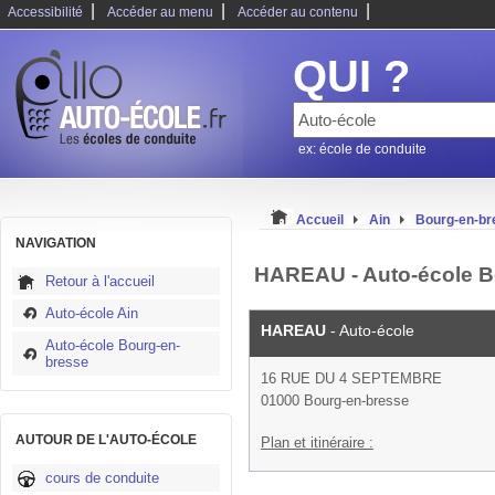
|
|
|
Accessibilité
Accéder au menu
Accéder au contenu
QUI ?
ex: école de conduite
Accueil
Ain
Bourg-en-b
NAVIGATION
HAREAU - Auto-école B
Retour à l'accueil
Auto-école Ain
HAREAU
- Auto-école
Auto-école Bourg-en-
bresse
16 RUE DU 4 SEPTEMBRE
01000 Bourg-en-bresse
AUTOUR DE L'AUTO-ÉCOLE
Plan et itinéraire :
cours de conduite