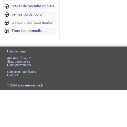
brevet de sécurité routière
permis poids lourd
annuaire des auto-écoles
Tous les conseils ...
Haut de page
Allo-Auto-École ?
Sites partenaires
Liens partenaires
Conditions générales
Contact
© 2026
allo-auto-ecole.fr