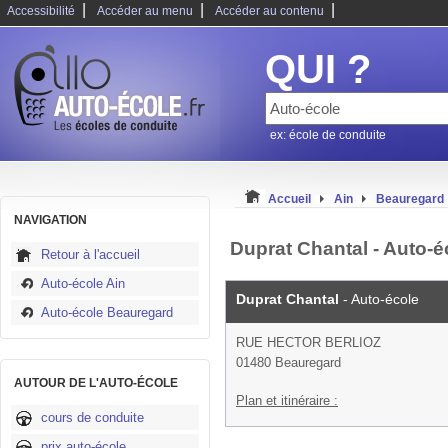
|
|
|
Accessibilité
Accéder au menu
Accéder au contenu
QUI ?
ex: école de conduite
Accueil
Ain
Beauregard
NAVIGATION
Duprat Chantal - Auto-
Retour à l'accueil
Auto-école Ain
Duprat Chantal
- Auto-école
Auto-école Beauregard
RUE HECTOR BERLIOZ
01480 Beauregard
AUTOUR DE L'AUTO-ÉCOLE
Plan et itinéraire :
cours de conduite
prix auto-école