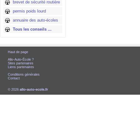
brevet de sécurité routière
permis poids lourd
annuaire des auto-écoles
Tous les conseils ...
Haut de page
Allo-Auto-École ?
Sites partenaires
Liens partenaires
Conditions générales
Contact
© 2026
allo-auto-ecole.fr