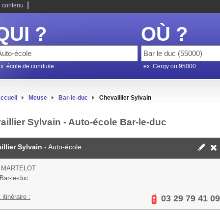
|
 contenu
QUI ?
OÙ ?
x: école de conduite
ex: Cergy ou 95000
ccueil
Meuse
Bar-le-duc
Chevaillier Sylvain
illier Sylvain - Auto-école Bar-le-duc
illier Sylvain
- Auto-école
E MARTELOT
Bar-le-duc
 itinéraire :
03 29 79 41 09