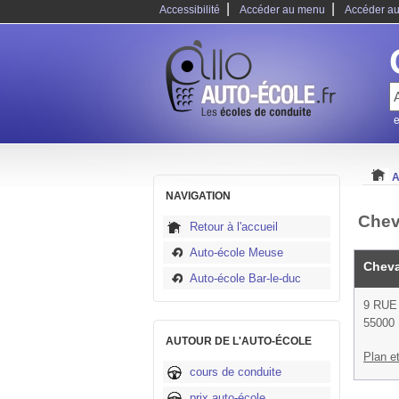
|
|
Accessibilité
Accéder au menu
Accéder au
e
A
NAVIGATION
Cheva
Retour à l'accueil
Auto-école Meuse
Cheva
Auto-école Bar-le-duc
9 RU
55000 
AUTOUR DE L'AUTO-ÉCOLE
Plan et
cours de conduite
prix auto-école