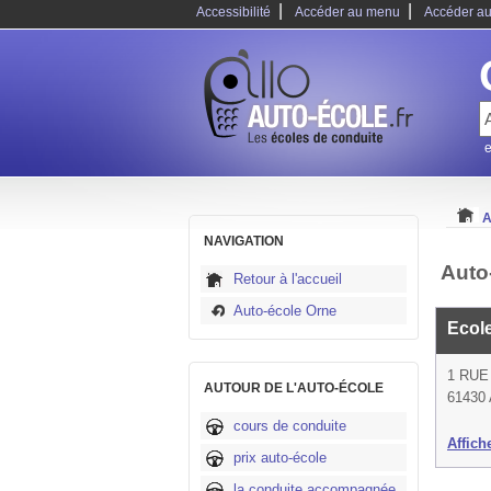
|
|
Accessibilité
Accéder au menu
Accéder au
e
A
NAVIGATION
Auto-
Retour à l'accueil
Auto-école Orne
Ecol
1 RUE
AUTOUR DE L'AUTO-ÉCOLE
61430 A
cours de conduite
Affich
prix auto-école
la conduite accompagnée