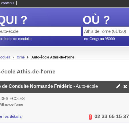
|
 contenu
QUI ?
OÙ ?
x: école de conduite
ex: Cergy ou 95000
ccueil
Orne
Auto-école Athis-de-l'orne
école Athis-de-l'orne
e de Conduite Normande Frédéric
- Auto-école
 DES ECOLES
this-de-l'orne
02 33 65 15 37
er les détails