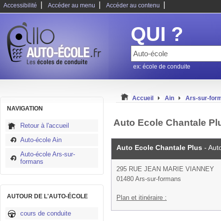
|
|
|
Accessibilité
Accéder au menu
Accéder au contenu
QUI ?
ex: école de conduite
Accueil
Ain
Ars-sur-fo
NAVIGATION
Auto Ecole Chantale Pl
Retour à l'accueil
Auto-école Ain
Auto Ecole Chantale Plus
- Aut
Auto-école Ars-sur-
formans
295 RUE JEAN MARIE VIANNEY
01480 Ars-sur-formans
AUTOUR DE L'AUTO-ÉCOLE
Plan et itinéraire :
cours de conduite