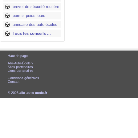
brevet de sécurité routière
permis poids lourd
annuaire des auto-écoles
Tous les conseils ...
Haut de page
Allo-Auto-École ?
Sites partenaires
Liens partenaires
Conditions générales
Contact
© 2026
allo-auto-ecole.fr