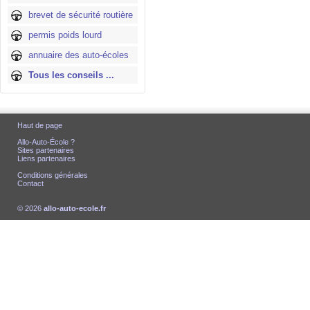
brevet de sécurité routière
permis poids lourd
annuaire des auto-écoles
Tous les conseils ...
Haut de page
Allo-Auto-École ?
Sites partenaires
Liens partenaires
Conditions générales
Contact
© 2026
allo-auto-ecole.fr